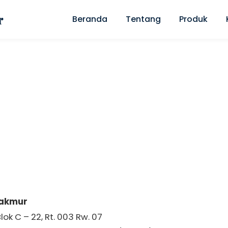
r
Beranda
Tentang
Produk
Contact Us
Home
» Contact Us
Makmur
lok C – 22, Rt. 003 Rw. 07