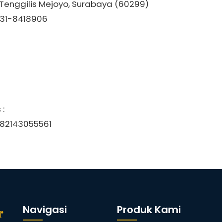
. Tenggilis Mejoyo, Surabaya (60299)
031-8418906
:
082143055561
Navigasi
Produk Kami
r